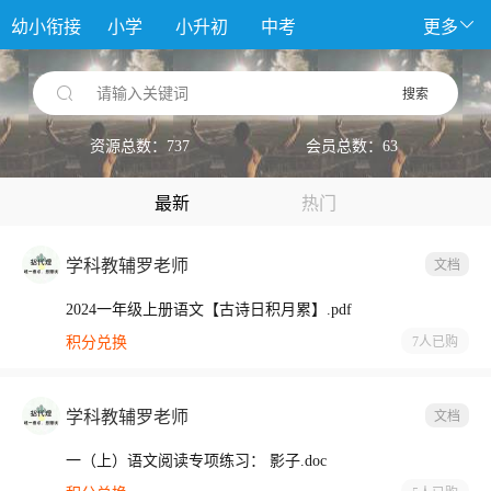
幼小衔接
小学
小升初
中考
更多
请输入关键词
搜索
资源总数：737
会员总数：63
最新
热门
学科教辅罗老师
文档
2024一年级上册语文【古诗日积月累】.pdf
积分兑换
7人
已购
学科教辅罗老师
文档
一（上）语文阅读专项练习： 影子.doc